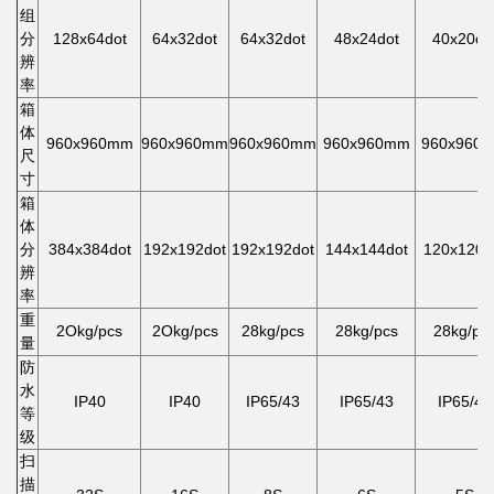
组
分
128x64dot
64x32dot
64x32dot
48x24dot
40x20do
辨
率
箱
体
960x960mm
960x960mm
960x960mm
960x960mm
960x960
尺
寸
箱
体
分
384x384dot
192x192dot
192x192dot
144x144dot
120x120d
辨
率
重
2Okg/pcs
2Okg/pcs
28kg/pcs
28kg/pcs
28kg/pc
量
防
水
IP40
IP40
IP65/43
IP65/43
IP65/43
等
级
扫
描