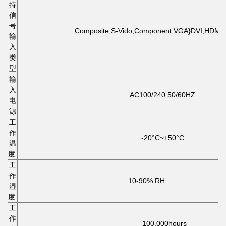
持
信
号
Composite,S-Vido,Component,VGA}DVI,HDMI,
输
入
类
型
输
入
AC100/240 50/60HZ
电
源
工
作
-20°C~+50°C
温
度
工
作
10-90% RH
湿
度
工
作
100,000hours