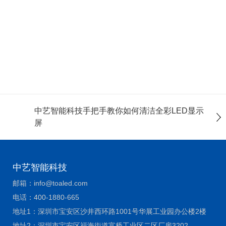
中艺智能科技手把手教你如何清洁全彩LED显示
屏
中艺智能科技
邮箱：
info@toaled.com
电话：
400-1880-665
地址1：
深圳市宝安区沙井西环路1001号华展工业园办公楼2楼
地址2：
深圳市宝安区福海街道富桥工业区二区厂房3202