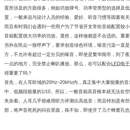
置所涉及的方面很多，例如功放牌号、功率管类型的选择及低
置，一般来说与设计人员的经验、爱好、听音习惯等因素有关
而且有时我们会遇到一些用户为了节省开支常给音箱配置较小
音箱配置很大功率的功放。显然，这样做都是不合适的。重要
另外在民众一致呼声下，要求创造绿色环境，噪音污染一直是
方，不允许有超过一定分贝的噪音，即使是繁华闹市，到了夜
一点的地方，完全禁止喇叭播放。那么，在可以配合
LED电
得重要了吗？
首先，在人耳听域的20Hz~20kHz内，真正集中大量能量
中、低频段能量的1/10。所以，一般音箱高音根本就无法在
夹杂着。人耳几乎很难用听力评测出高低音；而且特别是有些
部，将声音死死的闷在里面，殊不知，即使开了几个蜂窝孔也