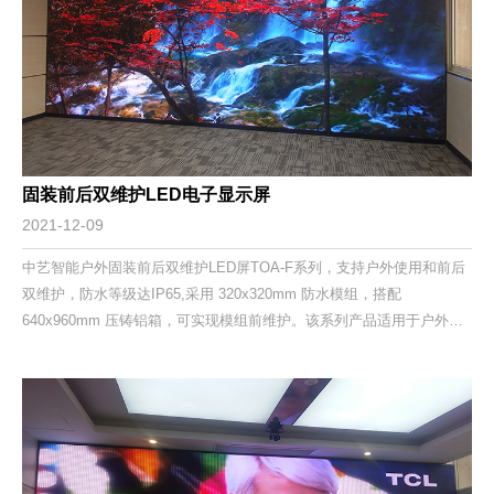
固装前后双维护LED电子显示屏
2021-12-09
中艺智能户外固装前后双维护LED屏TOA-F系列，支持户外使用和前后
双维护，防水等级达IP65,采用 320x320mm 防水模组，搭配
640x960mm 压铸铝箱，可实现模组前维护。该系列产品适用于户外各
类不同环境亮度的应用领域，具有高亮高对比、画面绚烂真实、防护能
力高、耐候性优良、使用寿命长等特点。