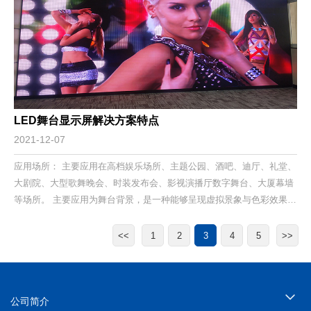
LED舞台显示屏解决方案特点
2021-12-07
应用场所： 主要应用在高档娱乐场所、主题公园、酒吧、迪厅、礼堂、
大剧院、大型歌舞晚会、时装发布会、影视演播厅数字舞台、大厦幕墙
等场所。 主要应用为舞台背景，是一种能够呈现虚拟景象与色彩效果的
多媒体LED显示系统，是最主要、最有效的表现艺术魅力的元素。
<<
1
2
3
4
5
>>
公司简介